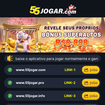
ário, baixe o aplicativo para jogar normalmente e ganhar bôn
www.55jogar.com
LINK-1
www.55jogar.pro
LINK-2
www.55jogar.info
LINK-3